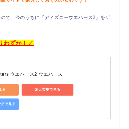
の通販サイトで購入しておくのが安心です
！
い
ので、今のうちに『ディズニーウエハース2』をゲ
りわずか！／
racters ウエハース2 ウエハース
で見る
楽天市場で見る
ピングで見る