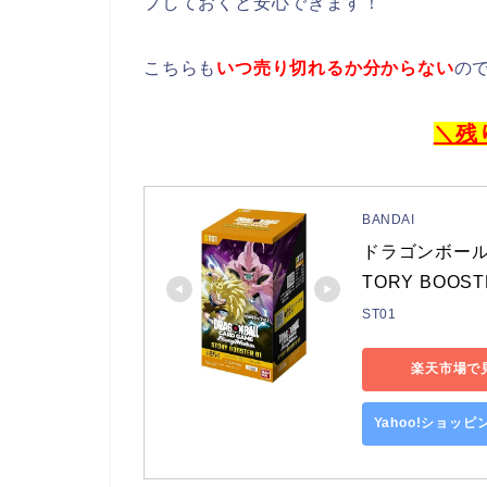
プしておくと安心できます！
こちらも
いつ売り切れるか分からない
の
＼残
BANDAI
ドラゴンボール
TORY BOOSTE
ST01
楽天市場で
Yahoo!ショッ