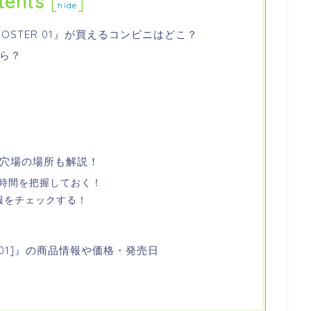
tents
[
]
hide
OOSTER 01』が買えるコンビニはどこ？
ら？
穴場の場所も解説！
時間を把握しておく！
報をチェックする！
 [ST01]』の商品情報や価格・発売日