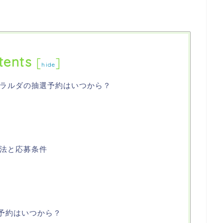
tents
[
]
hide
ラルダの抽選予約はいつから？
法と応募条件
抽選予約はいつから？