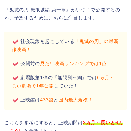
『鬼滅の刃 無限城編 第一章』がいつまで公開するの
か、予想するためにこちらに注目します。
社会現象を起こしている
「鬼滅の刃」の最新
作映画！
公開前の
見たい映画ランキングでは1位！
劇場版第1弾の『無限列車編』では
6ヵ月～
長い劇場で1年公開
していた！
上映館は
433館
と
国内最大規模！
こちらを参考にすると、上映期間は
3カ月～長いと6カ
月ぐらい
と予想されます！