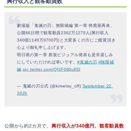
興行収入と観客動員数
劇場版「鬼滅の刃」無限城編 第一章 猗窩座再来、
公開66日間で観客動員2362万1279人(興行収入
340億1149万0700円)と大変多くの方にご鑑賞頂き
心より御礼申し上げます。
明日夜の第一章 新規ビジュアル発表も是非楽しみ
にしていただければ幸いです。
#鬼滅の刃
#無限城
編
pic.twitter.com/Qf1F060uRD
— 鬼滅の刃公式 (@kimetsu_off)
September 22,
2025
公開から約2カ月で、
興行収入が340億円、観客動員数