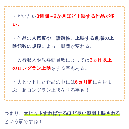
・だいたい
3週間～2か月ほど上映する作品が多
い。
・作品の
人気度
や、
話題性
、
上映する劇場の上
映館数の規模
によって期間が変わる。
・興行収入や観客動員数によっては
3ヵ月以上
のロングラン上映
をする事もある。
・大ヒットした作品の中には
6ヵ月間
にもおよ
ぶ、超ロングラン上映をする事も！
つまり、
大ヒットすればするほど長い期間上映される
という事ですね！