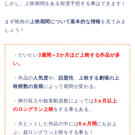
しかし、上映期間をある程度予想する事はできます！
まず映画の
上映期間について基本的な情報
を見てみま
しょう！
・だいたい
3週間～2か月ほど上映する作品が多
い。
・作品の
人気度
や、
話題性
、
上映する劇場の上
映館数の規模
によって期間が変わる。
・興行収入や観客動員数によっては
3ヵ月以上
のロングラン上映
をする事もある。
・大ヒットした作品の中には
6ヵ月間
にもおよ
ぶ、超ロングラン上映をする事も！