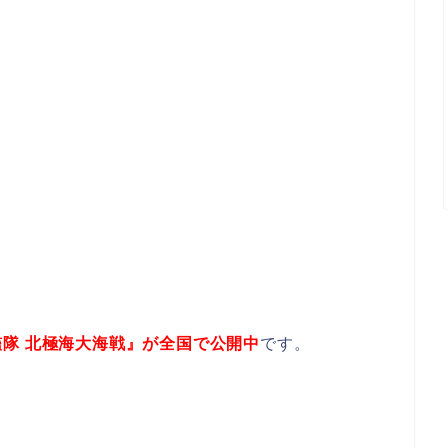
艦隊 北極海大海戦』が全国で公開中
です。
！