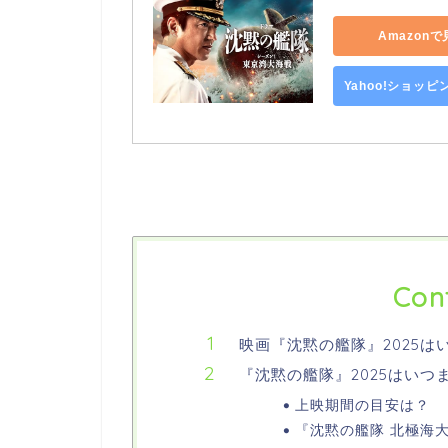
Amazon
Yahoo!ショッ
Con
映画『沈黙の艦隊』2025は
『沈黙の艦隊』2025はいつ
上映期間の目安は？
『沈黙の艦隊 北極海