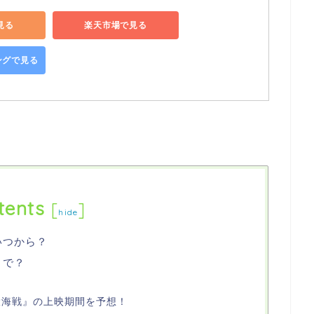
で見る
楽天市場で見る
ピングで見る
tents
[
]
hide
いつから？
まで？
大海戦』の上映期間を予想！