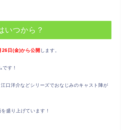
5はいつから？
月26日(金)から公開
します。
ムです！
、江口洋介などシリーズでおなじみのキャスト陣が
物語を盛り上げています！