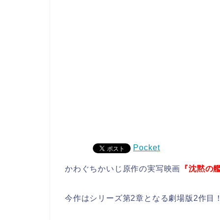
Pocket
かわぐちかいじ原作の実写映画
『沈黙の
今作はシリーズ第2章となる劇場版2作目