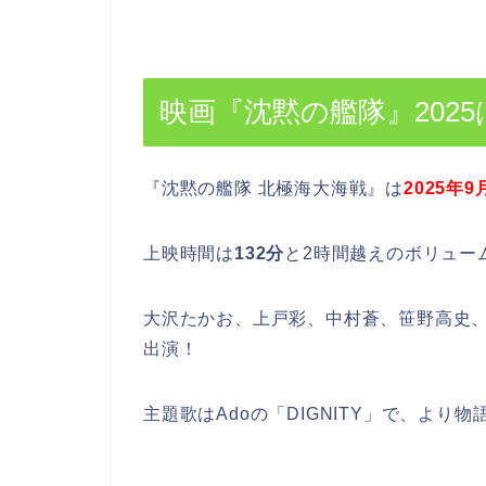
映画『沈黙の艦隊』202
『沈黙の艦隊 北極海大海戦』は
2025年9
上映時間は
132分
と2時間越えのボリュー
大沢たかお、上戸彩、中村蒼、笹野高史
出演！
主題歌はAdoの「DIGNITY」で、より