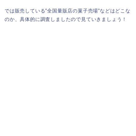
では販売している”全国量販店の菓子売場”などはどこな
のか、具体的に調査しましたので見ていきましょう！