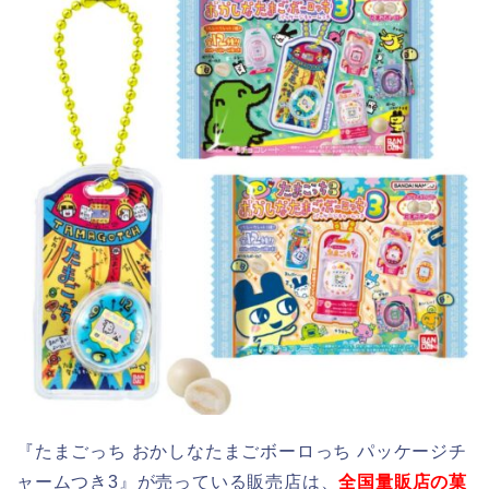
『たまごっち おかしなたまごボーロっち パッケージチ
ャームつき3』が売っている販売店は、
全国量販店の菓