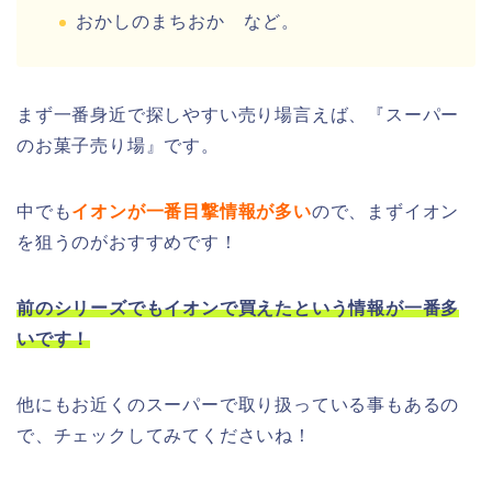
おかしのまちおか など。
まず一番身近で探しやすい売り場言えば、『スーパー
のお菓子売り場』です。
中でも
イオンが一番目撃情報が多い
ので、まずイオン
を狙うのがおすすめです！
前のシリーズでもイオンで買えたという情報が一番多
いです！
他にもお近くのスーパーで取り扱っている事もあるの
で、チェックしてみてくださいね！