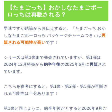
【たまごっち】おかしなたまごボー
ロっちは再販される？
早速ですが結論からお伝えすると、『たまごっち おか
しなたまごボーロっち パッケージチャームつき』は
再
販される可能性が高い
です！
シリーズは第3弾まで発売されていますが、第1弾は
2024年12月発売から
約半年後
の2025年6月に
再販
され
ています。
こちらを参考にすると、第1弾・第2弾・第3弾が再販さ
れる可能性は十分あります！
第1弾と同じように、約半年後だとすると2026年9月ご