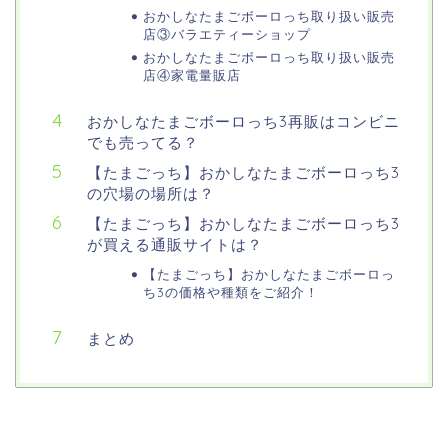
おかしなたまごボーロっち取り扱い販売
店③バラエティーショップ
おかしなたまごボーロっち取り扱い販売
店④家電量販店
おかしなたまごボーロっち3再販はコンビニ
でも売ってる？
【たまごっち】おかしなたまごボーロっち3
の穴場の場所は？
【たまごっち】おかしなたまごボーロっち3
が買える通販サイトは？
【たまごっち】おかしなたまごボーロっ
ち3の価格や種類をご紹介！
まとめ