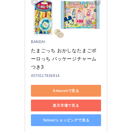
BANDAI
たまごっち おかしなたまごボ
ーロっち パッケージチャーム
つき3 
4570117926914
Amazonで見る
楽天市場で見る
Yahoo!ショッピングで見る