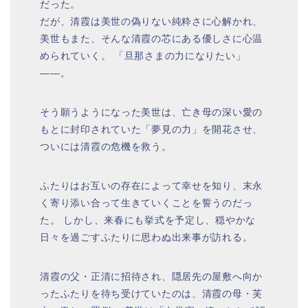
だった。
だが、清霞は美世の偽りない純粋さに心解かれ、
美世もまた、そんな清霞の芯にある優しさに心温
められていく。 「旦那さまの力になりたい」
――。
そう願うようになった美世は、亡き母の深い愛の
もとに封印されていた「夢見の力」を開花させ、
ついには清霞の危機を救う。
ふたりはお互いの存在によって幸せを知り、末永
く寄り添い合って生きていくことを誓うのだっ
た。 しかし、来春にも挙式を予定し、穏やかな
日々を過ごすふたりに思わぬ出来事が訪れる。
清霞の父・正清に招待され、隠居先の屋敷へ向か
ったふたりを待ち受けていたのは、清霞の母・芙