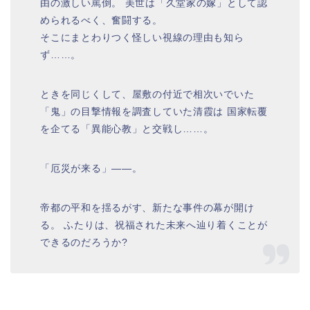
由の激しい罵倒。 美世は「久堂家の嫁」として認
められるべく、奮闘する。
そこにまとわりつく怪しい視線の理由も知ら
ず……。
ときを同じくして、屋敷の付近で相次いでいた
「鬼」の目撃情報を調査していた清霞は 国家転覆
を企てる「異能心教」と交戦し……。
「厄災が来る」――。
帝都の平和を揺るがす、新たな事件の幕が開け
る。 ふたりは、祝福された未来へ辿り着くことが
できるのだろうか?