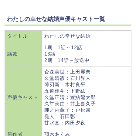
わたしの幸せな結婚声優キャスト一覧
タイトル
わたしの幸せな結婚
1期：1話～12話
話数
13話
2期：14話～放送中
斎森美世：上田麗奈
久堂清霞：石川界人
薄刃新：木村良平
五道佳斗：下野紘
声優キャスト
久堂正清：置鮎龍太郎
久堂芙由：井上喜久子
陣之内薫子：戸松遥
堯人：石田彰
甘水直：内田夕夜
原作者
顎木あくみ