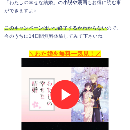
「わたしの幸せな結婚」の
小説や漫画
もお得に読む事
ができますよ♪
このキャンペーンはいつ終了するかわからない
ので、
今のうちに14日間無料体験してみて下さいね！
＼わた婚を無料一気見！／