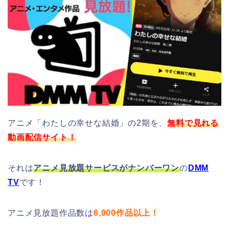
アニメ「わたしの幸せな結婚」の2期を、
無料で見れる
動画配信サイト！
それは
アニメ見放題サービスがナンバーワン
の
DMM
TV
です！
アニメ見放題作品数は
6,000作品以上！